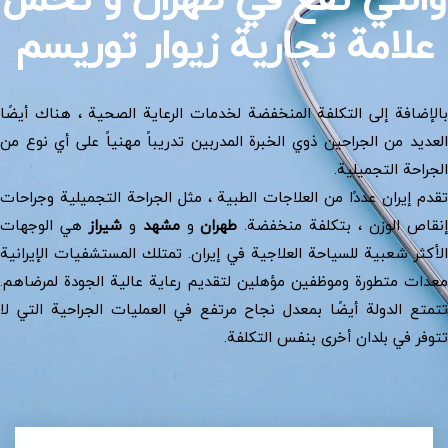
علامة تجارية زیوار توريسم
بالإضافة إلى التكلفة المنخفضة لخدمات الرعاية الصحية ، هناك أيضًا
العديد من الجراحين ذوي الخبرة المدربين تدريباً مهنياً على أي نوع من
الجراحة التجميلية.
تقدم إيران عددًا من العلاجات الطبية ، مثل الجراحة التجميلية وجراحات
نقاص الوزن ، بتكلفة منخفضة.
طهران
و
مشهد
و
شيراز
هي الوجهات
الأكثر شعبية للسياحة العلاجية في إيران. تمتلك المستشفيات الإيرانية
معدات متطورة وموظفين مؤهلين لتقديم رعاية عالية الجودة لمرضاهم.
تتمتع الدولة أيضًا بمعدل نجاح مرتفع في العمليات الجراحية التي لا
تتوفر في بلدان أخرى بنفس التكلفة.