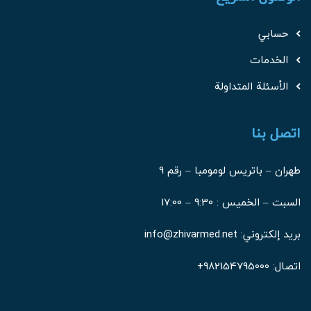
حسابي
الخدمات
الأسئلة المتداولة
اتصل بنا
طهران – باتريس لومومبا – رقم 9
السبت – الخميس : 9:30 – 17:00
بريد إلكتروني: info@zhivarmed.net
اتصال:
982154795000+