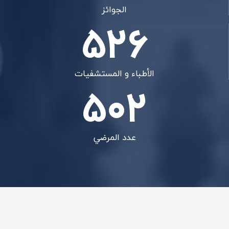
الجوائز
526
الأطباء و المستشفيات
502
عدد المرضي