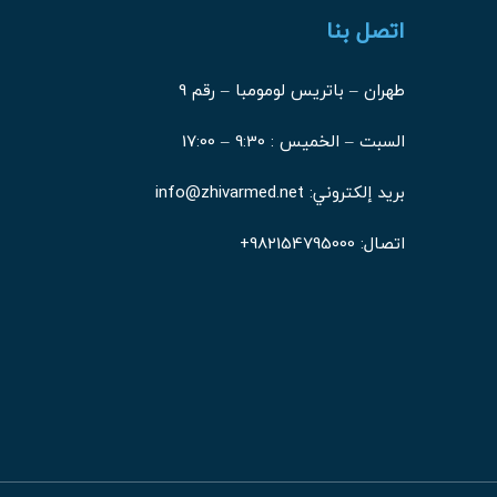
اتصل بنا
طهران – باتريس لومومبا – رقم 9
السبت – الخميس : 9:30 – 17:00
بريد إلكتروني: info@zhivarmed.net
اتصال:
982154795000+